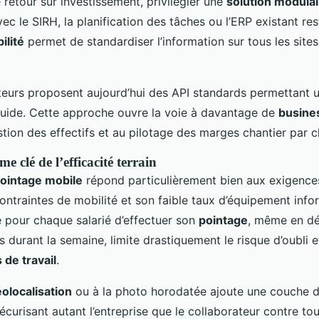
 retour sur investissement, privilégier une
solution modulai
vec le SIRH, la planification des tâches ou l’ERP existant re
ilité
permet de standardiser l’information sur tous les sites 
eurs proposent aujourd’hui des API standards permettant 
luide. Cette approche ouvre la voie à davantage de
busines
stion des effectifs et au pilotage des marges chantier par c
 clé de l’efficacité terrain
pointage mobile
répond particulièrement bien aux exigence
ontraintes de mobilité et son faible taux d’équipement info
té pour chaque salarié d’effectuer son
pointage
, même en dé
s durant la semaine, limite drastiquement le risque d’oubli e
 de travail
.
olocalisation
ou à la photo horodatée ajoute une couche de
écurisant autant l’entreprise que le collaborateur contre to