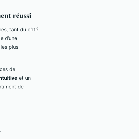
ent réussi
es, tant du côté
e d’une
les plus
nces de
ntuitive
et un
ntiment de
s