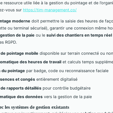
e ressource utile liée à la gestion du pointage et de l’orga
dez-vous sur
https://tim-management.co/
ointage moderne
doit permettre la saisie des heures de faço
tte ou terminal sécurisé), garantir une connexion même ho
gestion de la paie
ou le
suivi des chantiers en temps réel
ces RGPD.
n de pointage mobile
disponible sur terrain connecté ou no
omatique des heures de travail
et calculs temps suppléme
n du pointage
par badge, code ou reconnaissance faciale
absences et congés
entièrement digitalisé
de rapports détaillés
pour contrôle budgétaire
omatique des données
vers la gestion de la paie
c les systèmes de gestion existants