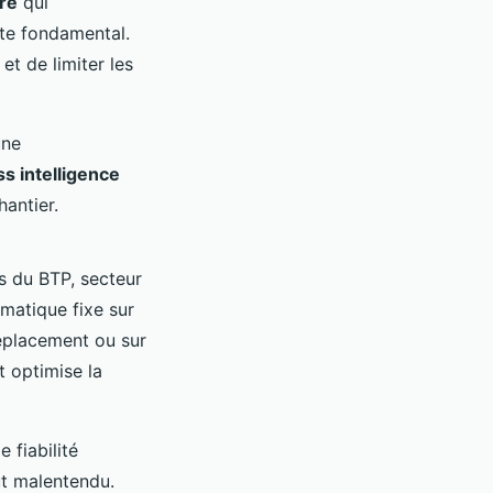
re
qui
ste fondamental.
et de limiter les
une
s intelligence
hantier.
s du BTP, secteur
rmatique fixe sur
placement ou sur
t optimise la
 fiabilité
ut malentendu.