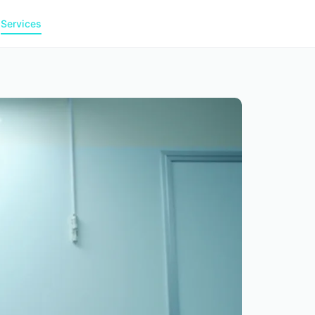
g
Services