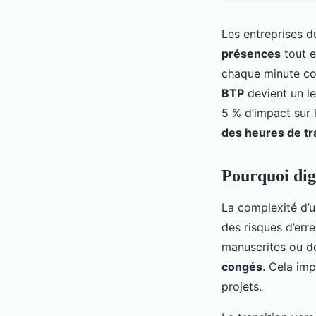
Les entreprises d
présences
tout e
chaque minute co
BTP
devient un le
5 % d’impact sur 
des heures de tra
Pourquoi digi
La complexité d’
des risques d’err
manuscrites ou d
congés
. Cela im
projets.