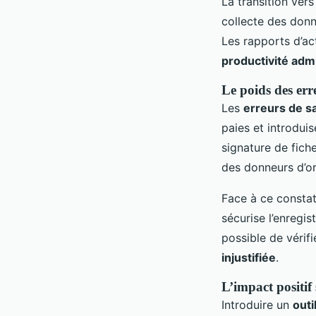
La transition ver
collecte des donné
Les rapports d’act
productivité admi
Le poids des err
Les
erreurs de s
paies et introduis
signature de fich
des donneurs d’or
Face à ce consta
sécurise l’enregis
possible de vérif
injustifiée
.
L’impact positif
Introduire un
outi