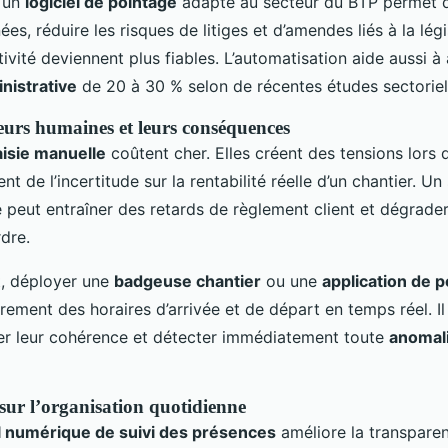
s un
logiciel de pointage
adapté au secteur du BTP permet de
es, réduire les risques de litiges et d’amendes liés à la légi
ivité deviennent plus fiables. L’automatisation aide aussi à 
nistrative
de 20 à 30 % selon de récentes études sectoriel
eurs humaines et leurs conséquences
aisie manuelle
coûtent cher. Elles créent des tensions lors 
ent de l’incertitude sur la rentabilité réelle d’un chantier. U
e peut entraîner des retards de règlement client et dégrade
dre.
t, déployer une
badgeuse chantier
ou une
application de 
trement des horaires d’arrivée et de départ en temps réel. Il
ier leur cohérence et détecter immédiatement toute
anomal
 sur l’organisation quotidienne
l numérique de suivi des présences
améliore la transpare