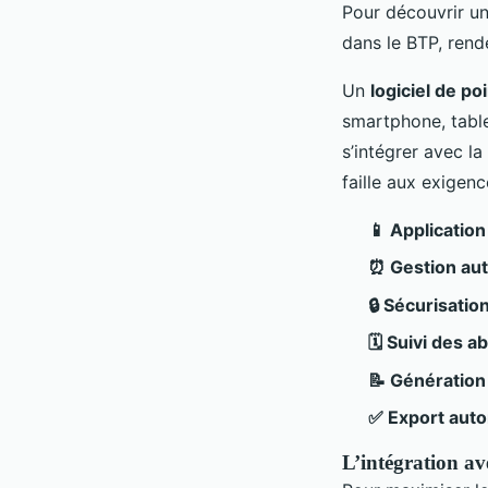
Pour découvrir un
dans le BTP, ren
Un
logiciel de p
smartphone, table
s’intégrer avec la
faille aux exigen
📱 Applicatio
⏰ Gestion aut
🔒 Sécurisatio
🗓 Suivi des 
📝 Génération 
✅ Export aut
L’intégration ave