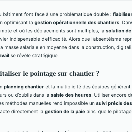
u bâtiment font face à une problématique double :
fiabilise
n optimisant la
gestion opérationnelle des chantiers
. Dan
mpte et où les déplacements sont multiples, la
solution de
vier indispensable d’efficacité. Alors que l’absentéisme repr
la masse salariale en moyenne dans la construction, digitali
vail
se révèle stratégique.
taliser le pointage sur chantier ?
un
planning chantier
et la multiplicité des équipes génèren
eurs ou d’oublis dans la
saisie des heures
. Utiliser encore d
es méthodes manuelles rend impossible un
suivi précis de
pacte directement la
gestion de la paie
ainsi que le pilotage