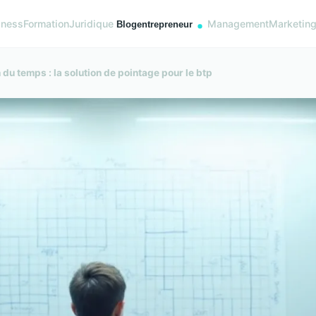
iness
Formation
Juridique
Management
Marketin
 du temps : la solution de pointage pour le btp