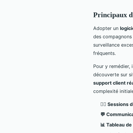
Principaux d
Adopter un
logic
des compagnons q
surveillance exce
fréquents.
Pour y remédier, 
découverte sur sit
support client ré
complexité initial
👷‍♂️ Sessions
💬 Communica
📊 Tableau de