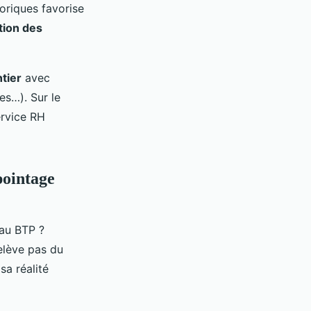
toriques favorise
tion des
tier
avec
es…). Sur le
ervice RH
pointage
elève pas du
sa réalité