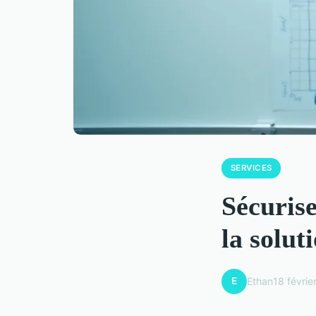
SERVICES
Sécurise
la solut
E
Ethan
18 févri