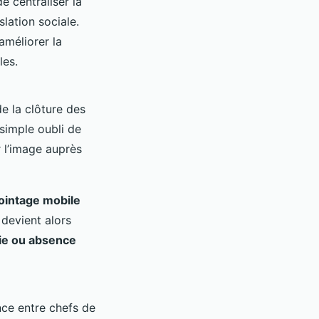
 centraliser la
slation sociale.
améliorer la
les.
de la clôture des
n simple oubli de
r l’image auprès
pointage mobile
 devient alors
ie ou absence
nce entre chefs de