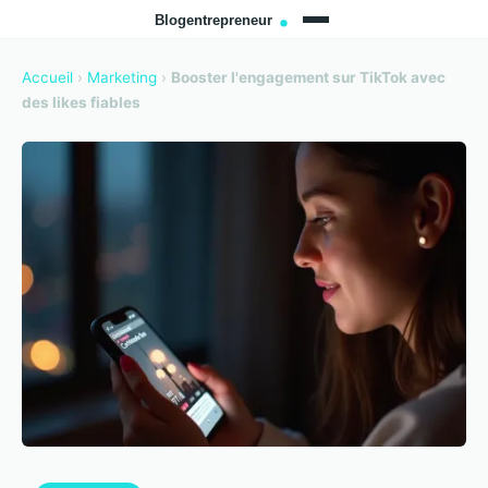
Accueil
›
Marketing
›
Booster l'engagement sur TikTok avec
des likes fiables