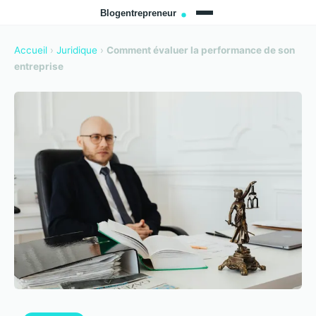
Accueil
›
Juridique
›
Comment évaluer la performance de son
entreprise